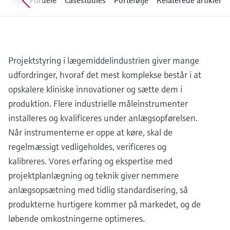
Indsigt
Fordele
Casestudies
Portefølje
Relaterede artikler
Niveaumåling med tryk
Procesfotometre
Device Viewer
Find produktspecifik information og
Shop alle
dokumentation
Måling med
Projektstyring i lægemiddelindustrien giver mange
mikrobølgetransmission
Find reservedele
udfordringer, hvoraf det mest komplekse består i at
Find reservedele efter produktkategori,
Memosens-teknologi
opskalere kliniske innovationer og sætte dem i
ordrekode eller serienummer
produktion. Flere industrielle måleinstrumenter
Shop alle
installeres og kvalificeres under anlægsopførelsen.
Når instrumenterne er oppe at køre, skal de
regelmæssigt vedligeholdes, verificeres og
kalibreres. Vores erfaring og ekspertise med
projektplanlægning og teknik giver nemmere
anlægsopsætning med tidlig standardisering, så
produkterne hurtigere kommer på markedet, og de
løbende omkostningerne optimeres.