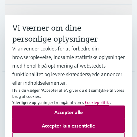
Industrier
Vi værner om dine
personlige oplysninger
Support
Vi anvender cookies for at forbedre din
browseroplevelse, indsamle statistiske oplysninger
Virksomhed
med henblik på optimering af webstedets
funktionalitet og levere skræddersyede annoncer
eller indholdselementer.
DNK
•
Dansk
Hvis du vælger "Accepter alle", giver du dit samtykke til vores
brug af cookies.
Yderligere oplysninger fremgår af vores
Cookiepolitik
.
Accepter alle
Copyright © Endress+Hauser Group Services AG
Kolofon
Interneterklæring og ansvarsfraskrivelse
Accepter kun essentielle
Databeskyttelse
Salgs- & leveringsbetingelser
Se Fødevarestyrelsens smiley-rapporter