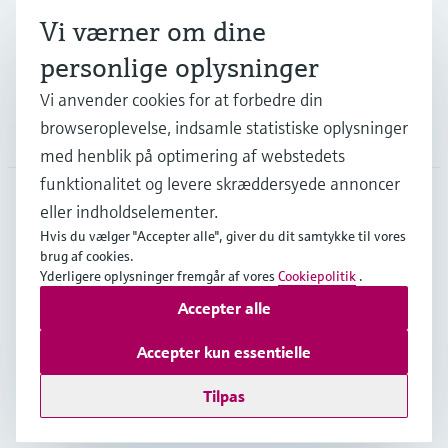
Vi værner om dine
Support
personlige oplysninger
Vi anvender cookies for at forbedre din
browseroplevelse, indsamle statistiske oplysninger
Virksomhed
med henblik på optimering af webstedets
funktionalitet og levere skræddersyede annoncer
eller indholdselementer.
DNK
•
Dansk
Hvis du vælger "Accepter alle", giver du dit samtykke til vores
brug af cookies.
Yderligere oplysninger fremgår af vores
Cookiepolitik
.
Copyright © Endress+Hauser Group Services AG
Accepter alle
Kolofon
Interneterklæring og ansvarsfraskrivelse
Databeskyttelse
Salgs- & leveringsbetingelser
Accepter kun essentielle
Se Fødevarestyrelsens smiley-rapporter
Tilpas