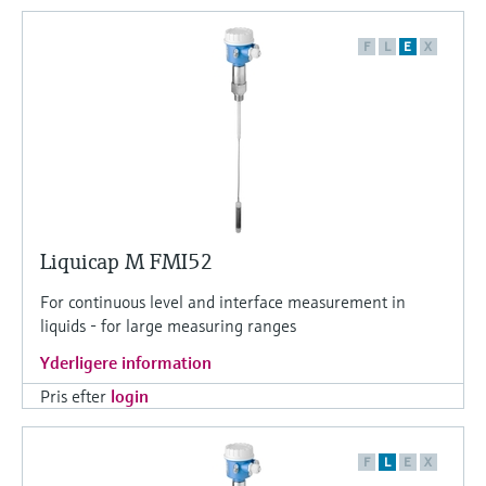
Niveaumåling med tryk
Procesfotometre
Device Viewer
F
L
E
X
Find produktspecifik information og
Shop alle
dokumentation
Måling med
mikrobølgetransmission
Find reservedele
Find reservedele efter produktkategori,
Memosens-teknologi
ordrekode eller serienummer
Shop alle
Liquicap M FMI52
For continuous level and interface measurement in
liquids - for large measuring ranges
Yderligere information
Pris efter
login
F
L
E
X