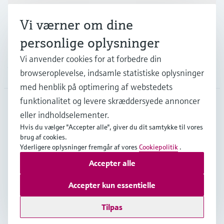
Vi værner om dine
Support
personlige oplysninger
Vi anvender cookies for at forbedre din
Virksomhed
browseroplevelse, indsamle statistiske oplysninger
med henblik på optimering af webstedets
funktionalitet og levere skræddersyede annoncer
eller indholdselementer.
DNK
•
Dansk
Hvis du vælger "Accepter alle", giver du dit samtykke til vores
brug af cookies.
Yderligere oplysninger fremgår af vores
Cookiepolitik
.
Copyright © Endress+Hauser Group Services AG
Accepter alle
Kolofon
Interneterklæring og ansvarsfraskrivelse
Databeskyttelse
Salgs- & leveringsbetingelser
Accepter kun essentielle
Se Fødevarestyrelsens smiley-rapporter
Tilpas