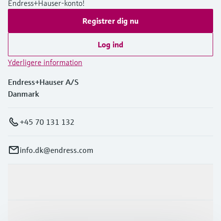
Endress+Hauser-konto!
Niveaumåling med tryk
Procesfotometre
Registrer dig nu
Device Viewer
Find produktspecifik information og
Shop alle
dokumentation
Log ind
Måling med
mikrobølgetransmission
Yderligere information
Find reservedele
Find reservedele efter produktkategori,
Endress+Hauser A/S
Memosens-teknologi
ordrekode eller serienummer
Danmark
Shop alle
+45 70 131 132
info.dk@endress.com
Produkter og tjenester
Industrier