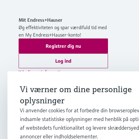
Mit Endress+Hauser
Øg effektiviteten og spar værdifuld tid med
en My Endress+Hauser-konto!
Registrer dig nu
Log ind
Yderligere information
Endress+Hauser A/S
Vi værner om dine personlige
Danmark
oplysninger
+45 70 131 132
Vi anvender cookies for at forbedre din browseroplev
indsamle statistiske oplysninger med henblik på opt
af webstedets funktionalitet og levere skræddersye
info.dk@endress.com
annoncer eller indholdselementer.