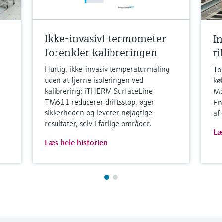
Ikke-invasivt termometer
I
forenkler kalibreringen
t
Hurtig, ikke-invasiv temperaturmåling
To
uden at fjerne isoleringen ved
kø
kalibrering: iTHERM SurfaceLine
Me
TM611 reducerer driftsstop, øger
En
sikkerheden og leverer nøjagtige
af
resultater, selv i farlige områder.
Læ
Læs hele historien