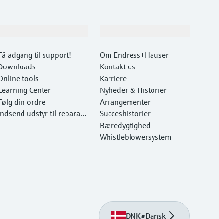
Support
Virksomhed
Få adgang til support!
Om Endress+Hauser
Downloads
Kontakt os
Online tools
Karriere
Learning Center
Nyheder & Historier
Følg din ordre
Arrangementer
Indsend udstyr til reparati
Succeshistorier
on
Bæredygtighed
Whistleblowersystem
DNK
•
Dansk