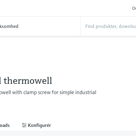
On
rksomhed
 thermowell
well with clamp screw for simple industrial
oads
Konfigurér