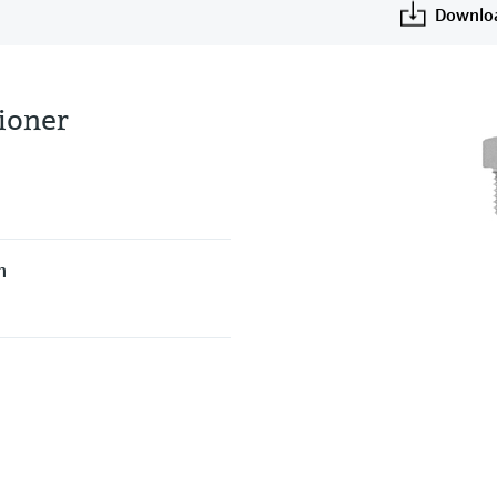
Downlo
tioner
h