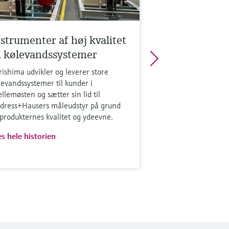
nstrumenter af høj kvalitet
il kølevandssystemer
rishima udvikler og leverer store
levandssystemer til kunder i
llemøsten og sætter sin lid til
dress+Hausers måleudstyr på grund
 produkternes kvalitet og ydeevne.
s hele historien