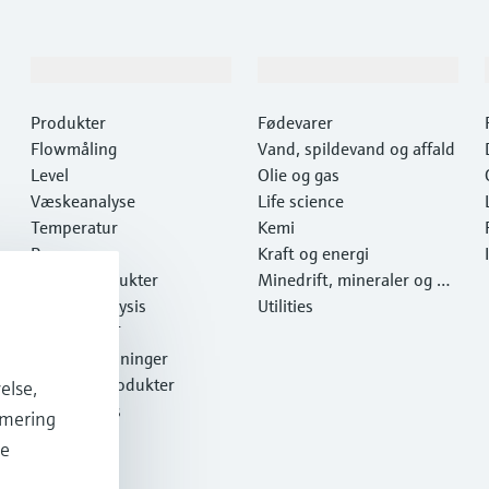
Produkter og tjenester
Industrier
Produkter
Fødevarer
Flowmåling
Vand, spildevand og affald
Level
Olie og gas
Væskeanalyse
Life science
Temperatur
Kemi
Pressure
Kraft og energi
Systemprodukter
Minedrift, mineraler og m
Optical analysis
etaller
Utilities
Netilion IIoT
Softwareløsninger
Udvalgte produkter
else,
Online tools
imering
Services
de