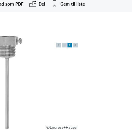
ad som PDF
Del
Gem til liste
F
L
E
X
©Endress+Hauser