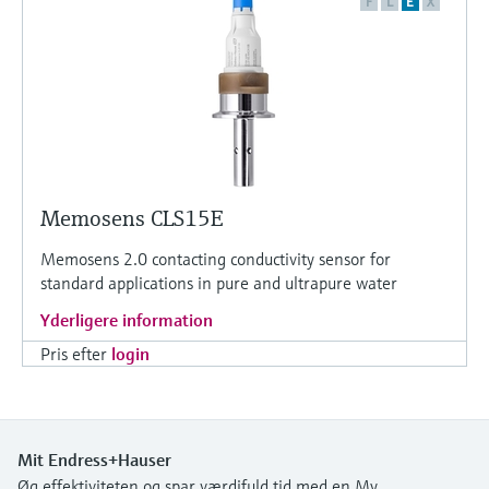
F
L
E
X
Memosens CLS15E
Memosens 2.0 contacting conductivity sensor for
standard applications in pure and ultrapure water
Yderligere information
Pris efter
login
Mit Endress+Hauser
Øg effektiviteten og spar værdifuld tid med en My