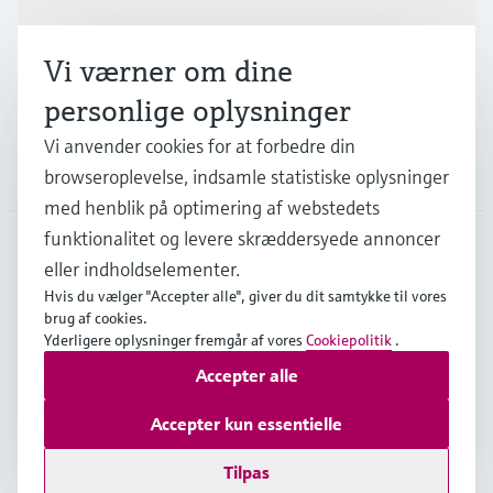
Industrier
Vi værner om dine
Support
personlige oplysninger
Vi anvender cookies for at forbedre din
Virksomhed
browseroplevelse, indsamle statistiske oplysninger
med henblik på optimering af webstedets
funktionalitet og levere skræddersyede annoncer
eller indholdselementer.
DNK
•
Dansk
Hvis du vælger "Accepter alle", giver du dit samtykke til vores
brug af cookies.
Yderligere oplysninger fremgår af vores
Cookiepolitik
.
Copyright © Endress+Hauser Group Services AG
Accepter alle
Kolofon
Interneterklæring og ansvarsfraskrivelse
Databeskyttelse
Salgs- & leveringsbetingelser
Accepter kun essentielle
Se Fødevarestyrelsens smiley-rapporter
Tilpas