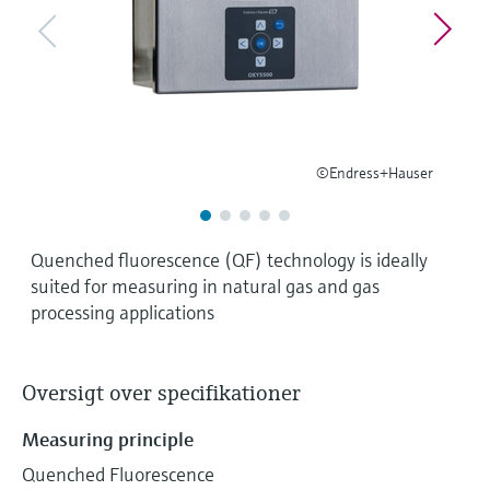
Niveaumåling med tryk
Procesfotometre
Device Viewer
Find produktspecifik information og
Shop alle
dokumentation
Måling med
mikrobølgetransmission
Find reservedele
©Endress+Hauser
Find reservedele efter produktkategori,
Memosens-teknologi
ordrekode eller serienummer
Shop alle
Quenched fluorescence (QF) technology is ideally
suited for measuring in natural gas and gas
processing applications
Oversigt over specifikationer
Measuring principle
Quenched Fluorescence