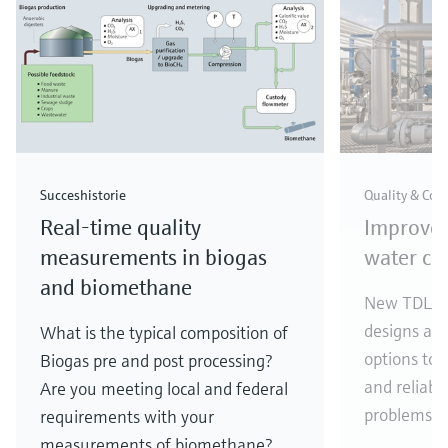
Succeshistorie
Quality & Com
Real-time quality
Improve
measurements in biogas
water con
and biomethane
New TDLAS 
designs an
What is the typical composition of
options to 
Biogas pre and post processing?
and reliabil
Are you meeting local and federal
problems.
requirements with your
measurements of biomethane?