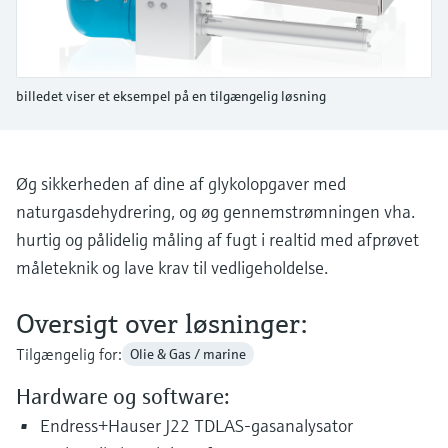
Niveaumåling med tryk
Procesfotometre
Device Viewer
Find produktspecifik information og
Shop alle
dokumentation
Måling med
billedet viser et eksempel på en tilgængelig løsning
mikrobølgetransmission
Find reservedele
Find reservedele efter produktkategori,
Memosens-teknologi
ordrekode eller serienummer
Øg sikkerheden af dine af glykolopgaver med
naturgasdehydrering, og øg gennemstrømningen vha.
Shop alle
hurtig og pålidelig måling af fugt i realtid med afprøvet
måleteknik og lave krav til vedligeholdelse.
Oversigt over løsninger:
Tilgængelig for:
Olie & Gas / marine
Hardware og software:
Endress+Hauser J22 TDLAS-gasanalysator