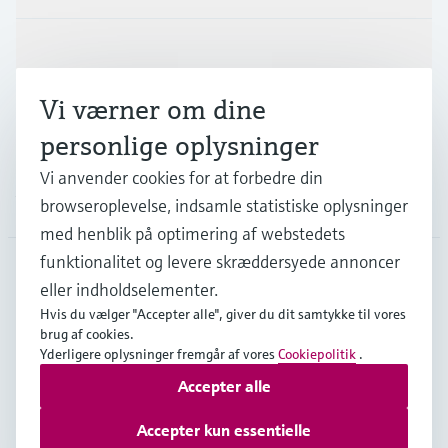
Industrier
Vi værner om dine
Support
personlige oplysninger
Vi anvender cookies for at forbedre din
Virksomhed
browseroplevelse, indsamle statistiske oplysninger
med henblik på optimering af webstedets
funktionalitet og levere skræddersyede annoncer
eller indholdselementer.
DNK
•
Dansk
Hvis du vælger "Accepter alle", giver du dit samtykke til vores
brug af cookies.
Yderligere oplysninger fremgår af vores
Cookiepolitik
.
Copyright © Endress+Hauser Group Services AG
Accepter alle
Kolofon
Interneterklæring og ansvarsfraskrivelse
Databeskyttelse
Salgs- & leveringsbetingelser
Accepter kun essentielle
Se Fødevarestyrelsens smiley-rapporter