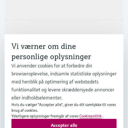
Produkter og tjenester
Industrier
Vi værner om dine
Support
personlige oplysninger
Vi anvender cookies for at forbedre din
Virksomhed
browseroplevelse, indsamle statistiske oplysninger
med henblik på optimering af webstedets
funktionalitet og levere skræddersyede annoncer
eller indholdselementer.
DNK
•
Dansk
Hvis du vælger "Accepter alle", giver du dit samtykke til vores
brug af cookies.
Yderligere oplysninger fremgår af vores
Cookiepolitik
.
Copyright © Endress+Hauser Group Services AG
Accepter alle