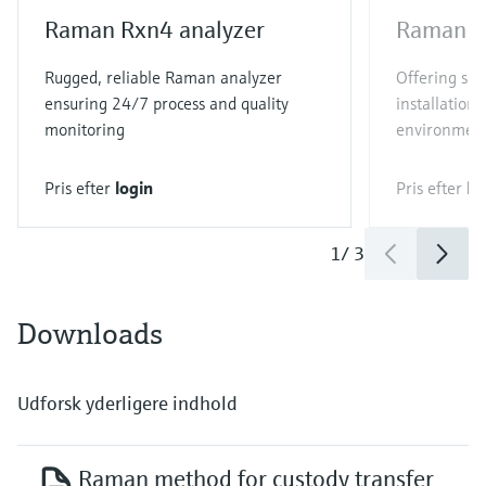
Raman Rxn4 analyzer
Raman R
Rugged, reliable Raman analyzer
Offering sim
ensuring 24/7 process and quality
installation 
monitoring
environmen
Pris efter
login
Pris efter
lo
1
/
3
Downloads
Udforsk yderligere indhold
Raman method for custody transfer