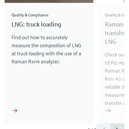
Quality & Compliance
Quality & Com
LNG: truck loading
Raman me
transfer
Find out how to accurately
LNG
measure the composition of LNG
at truck loading with the use of a
Check out t
Raman Rxn4 analyzer.
GERG report
Raman Rxn
Rxn-41 cry
reliable ch
measureme
transfer app