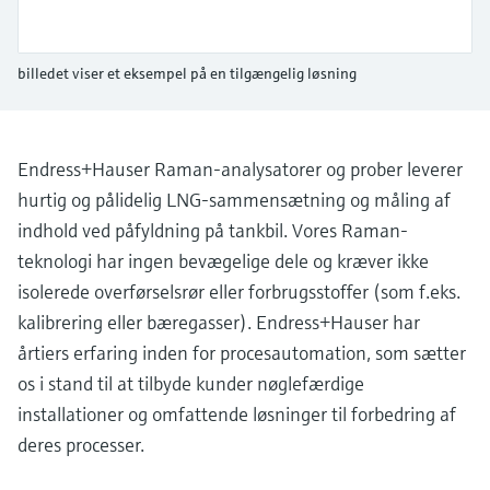
Niveaumåling med tryk
Procesfotometre
Device Viewer
billedet viser et eksempel på en tilgængelig løsning
Find produktspecifik information og
Shop alle
dokumentation
Måling med
mikrobølgetransmission
Find reservedele
Endress+Hauser Raman-analysatorer og prober leverer
Find reservedele efter produktkategori,
Memosens-teknologi
ordrekode eller serienummer
hurtig og pålidelig LNG-sammensætning og måling af
indhold ved påfyldning på tankbil. Vores Raman-
Shop alle
teknologi har ingen bevægelige dele og kræver ikke
isolerede overførselsrør eller forbrugsstoffer (som f.eks.
kalibrering eller bæregasser). Endress+Hauser har
årtiers erfaring inden for procesautomation, som sætter
os i stand til at tilbyde kunder nøglefærdige
installationer og omfattende løsninger til forbedring af
deres processer.